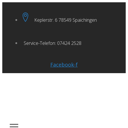
Skip
to
Keplerstr. 6 78549 Spaichingen
content
Service-Telefon: 07424 2528
Facebook-f