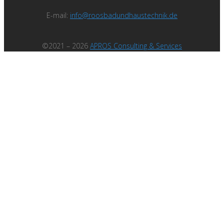
E-mail:
info@roosbadundhaustechnik.de
©2021 – 2026
APROS Consulting & Services